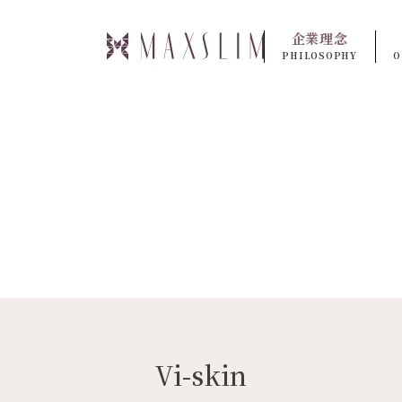
企業理念
PHILOSOPHY
O
Vi-skin